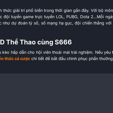
 thức giải trí phổ biến trong thời gian gần đây. Với bộ mô
ác đội tuyển game trực tuyến LOL, PUBG, Dota 2…Mỗi ngà
c như dự đoán tỷ số, số mạng hạ gục, đội chiến thắng với 
MD Thể Thao cùng S666
 kèo hấp dẫn cho hội viên thoải mái trải nghiệm. Nếu yêu 
ến thức cá cược
chi tiết để bắt đầu chinh phục phần thưởn