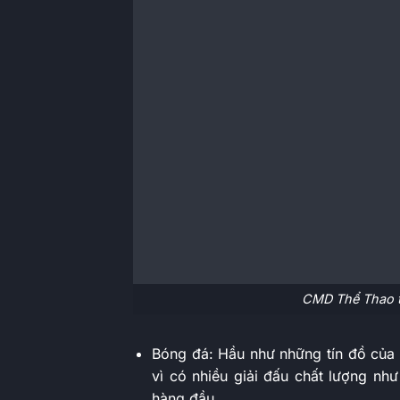
CMD Thể Thao t
Bóng đá: Hầu như những tín đồ của h
vì có nhiều giải đấu chất lượng nh
hàng đầu.