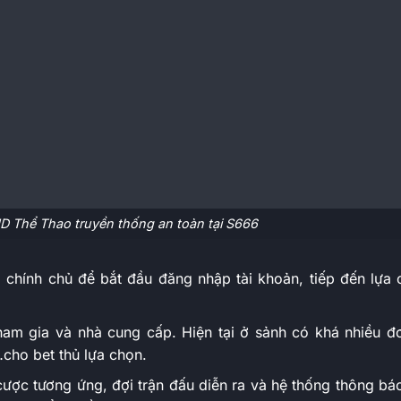
D Thể Thao truyền thống an toàn tại S666
g chính chủ để bắt đầu đăng nhập tài khoản, tiếp đến lựa
am gia và nhà cung cấp. Hiện tại ở sảnh có khá nhiều đơ
cho bet thủ lựa chọn.
cược tương ứng, đợi trận đấu diễn ra và hệ thống thông bá