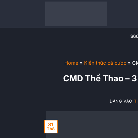
S6
Home
»
Kiến thức cá cược
»
CM
CMD Thể Thao – 3 
ĐĂNG VÀO
T
31
Th8