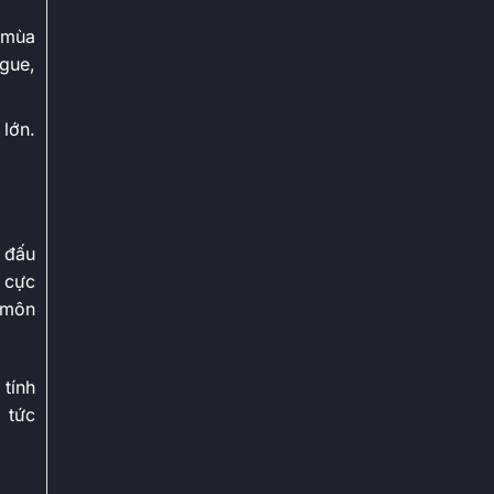
g mùa
gue,
lớn.
n đấu
y cực
ộ môn
tính
 tức