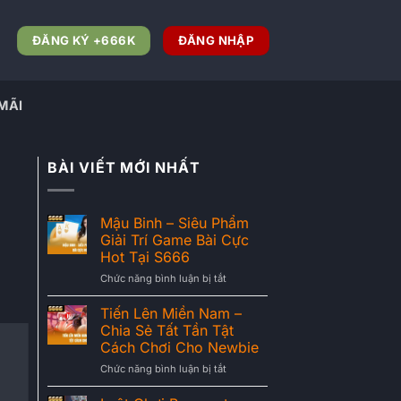
ĐĂNG KÝ +666K
ĐĂNG NHẬP
MÃI
BÀI VIẾT MỚI NHẤT
Mậu Binh – Siêu Phẩm
Giải Trí Game Bài Cực
Hot Tại S666
Chức năng bình luận bị tắt
ở
Mậu
Binh
Tiến Lên Miền Nam –
–
Chia Sẻ Tất Tần Tật
Siêu
Cách Chơi Cho Newbie
Phẩm
Chức năng bình luận bị tắt
ở
Giải
Tiến
Trí
Lên
Game