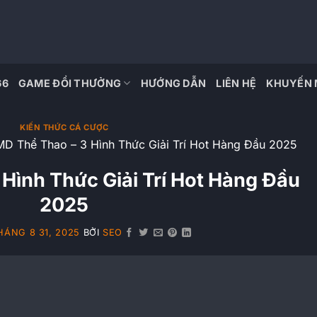
66
GAME ĐỔI THƯỞNG
HƯỚNG DẪN
LIÊN HỆ
KHUYẾN 
KIẾN THỨC CÁ CƯỢC
D Thể Thao – 3 Hình Thức Giải Trí Hot Hàng Đầu 2025
Hình Thức Giải Trí Hot Hàng Đầu
2025
HÁNG 8 31, 2025
BỞI
SEO