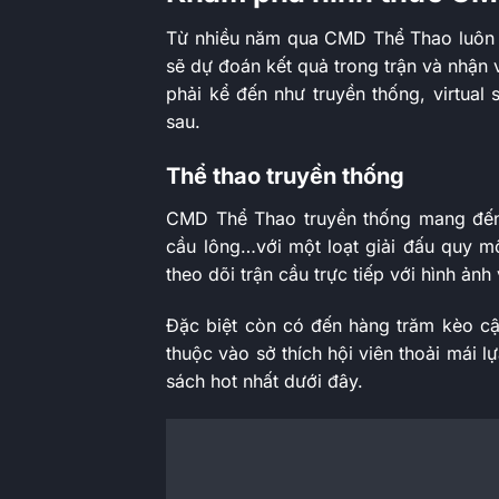
Từ nhiều năm qua CMD Thể Thao luôn l
sẽ dự đoán kết quả trong trận và nhận
phải kể đến như truyền thống, virtual 
sau.
Thể thao truyền thống
CMD Thể Thao truyền thống mang đến 
cầu lông…với một loạt giải đấu quy m
theo dõi trận cầu trực tiếp với hình ảnh
Đặc biệt còn có đến hàng trăm kèo cậ
thuộc vào sở thích hội viên thoải mái l
sách hot nhất dưới đây.