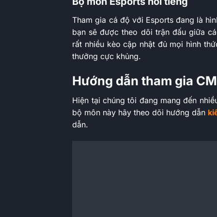
Bộ môn Esports nổi tiếng
Tham gia cá độ với Esports đang là hình
bạn sẽ được theo dõi trận đấu giữa c
rất nhiều kèo cập nhật đủ mọi hình thứ
thưởng cực khủng.
Hướng dẫn tham gia C
Hiện tại chúng tôi đang mang đến nhiều
bộ môn này hãy theo dõi hướng dẫn
ki
dẫn.