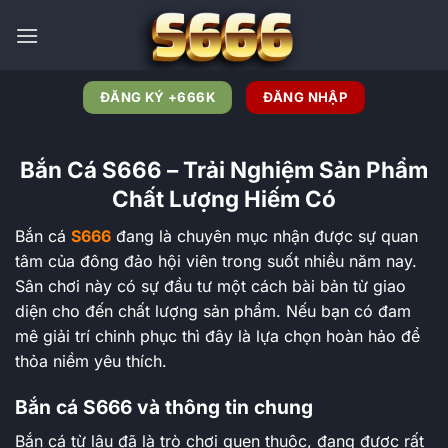
ĐĂNG KÝ +666K
ĐĂNG NHẬP
Bắn Cá S666 – Trải Nghiệm Sản Phẩm
Chất Lượng Hiếm Có
Bắn cá
S666
đang là chuyên mục nhận được sự quan
tâm của đông đảo hội viên trong suốt nhiều năm nay.
Sân chơi này có sự đầu tư một cách bài bản từ giao
diện cho đến chất lượng sản phẩm. Nếu bạn có đam
mê giải trí chinh phục thì đây là lựa chọn hoàn hảo để
thỏa niềm yêu thích.
Bắn cá S666 và thông tin chung
Bắn cá từ lâu đã là trò chơi quen thuộc, đang được rất