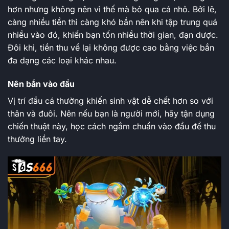
hơn nhưng không nên vì thế mà bỏ qua cá nhỏ. Bởi lẽ,
càng nhiều tiền thì càng khó bắn nên khi tập trung quá
nhiều vào đó, khiến bạn tốn nhiều thời gian, đạn dược.
Đôi khi, tiền thu về lại không được cao bằng việc bắn
đa dạng các loại khác nhau.
Nên bắn vào đầu
Vị trí đầu cá thường khiến sinh vật dễ chết hơn so với
thân và đuôi. Nên nếu bạn là người mới, hãy tận dụng
chiến thuật này, học cách ngắm chuẩn vào đầu để thu
thưởng liền tay.